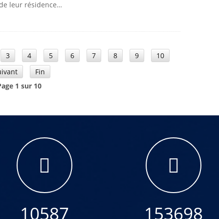
 de leur résidence…
3
4
5
6
7
8
9
10
uivant
Fin
Page 1 sur 10
10587
153698