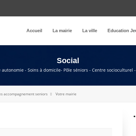
Accueil
La mairie
La ville
Education Je
Social
autonomie - Soins à domicile- Pôle séniors - Centre socioculturel 
ices accompagnement seniors
Votre mairie