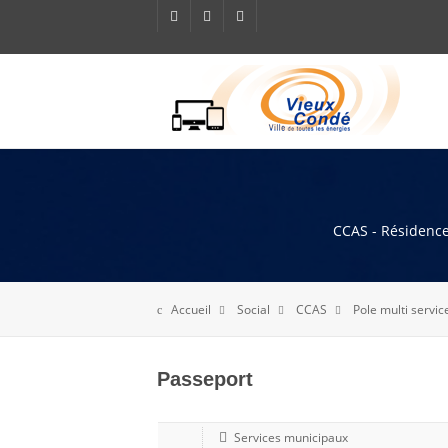
CCAS - Résidence 
Accueil
Social
CCAS
Pole multi serv
Passeport
Services municipaux