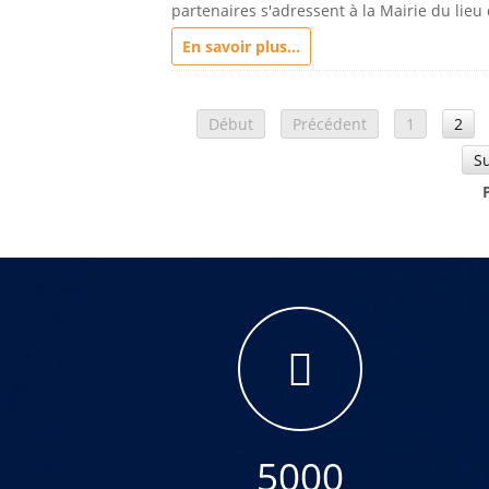
partenaires s'adressent à la Mairie du lieu
En savoir plus...
Début
Précédent
1
2
S
5000