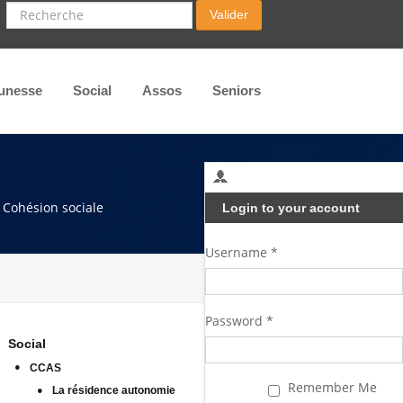
Recherche
Valider
unesse
Social
Assos
Seniors
- Cohésion sociale
Login to your account
Username *
Password *
Social
CCAS
Remember Me
La résidence autonomie