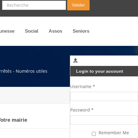
Recherche
Valider
unesse
Social
Assos
Seniors
arrêtés - Numéros utiles
Login to your account
Username *
Password *
otre mairie
Remember Me