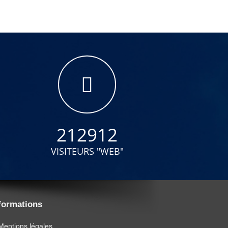
212912
VISITEURS "WEB"
formations
Mentions légales