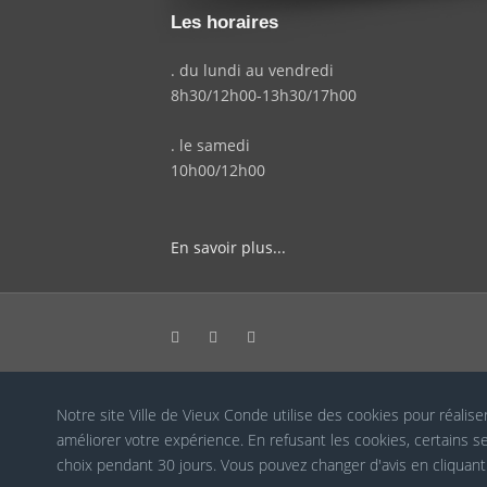
Les horaires
. du lundi au vendredi
8h30/12h00-13h30/17h00
. le samedi
10h00/12h00
En savoir plus...
Notre site Ville de Vieux Conde utilise des cookies pour réalise
Cookies RGPD
améliorer votre expérience. En refusant les cookies, certains
choix pendant 30 jours. Vous pouvez changer d'avis en cliquan