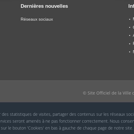
Dernières nouvelles
In
Réseaux sociaux
© Site Officiel de la Vill
r des statistiques de visites, partager des contenus sur les réseaux soc
 services seront amenés à ne pas fonctionner correctement. Nous conser
t sur le bouton 'Cookies' en bas à gauche de chaque page de notre site