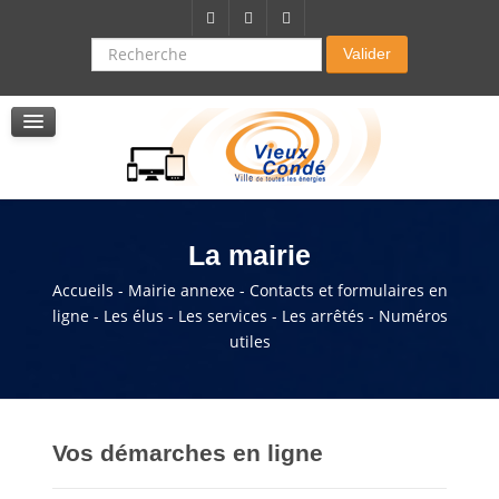
Citoyenneté-Social
Dossier demande de subvention
Recherche
Valider
Seniors
La résidence autonomie
Service de soins infirmers à domicile
Service d'aide à domicile
Pole multi services accompagnement seniors
La mairie
Accueils - Mairie annexe - Contacts et formulaires en
ligne - Les élus - Les services - Les arrêtés - Numéros
utiles
Vos démarches en ligne