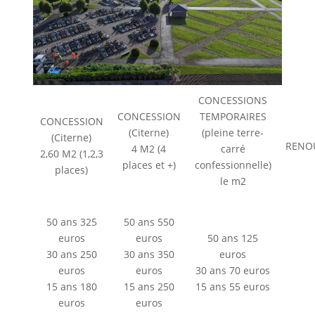
CONCESSIONS
CONCESSION
TEMPORAIRES
CONCESSION
(Citerne)
(pleine terre-
(Citerne)
RENO
4 M2 (4
carré
2,60 M2 (1,2,3
places et +)
confessionnelle)
places)
le m2
50 ans 325
50 ans 550
euros
euros
50 ans 125
30 ans 250
30 ans 350
euros
euros
euros
30 ans 70 euros
15 ans 180
15 ans 250
15 ans 55 euros
euros
euros