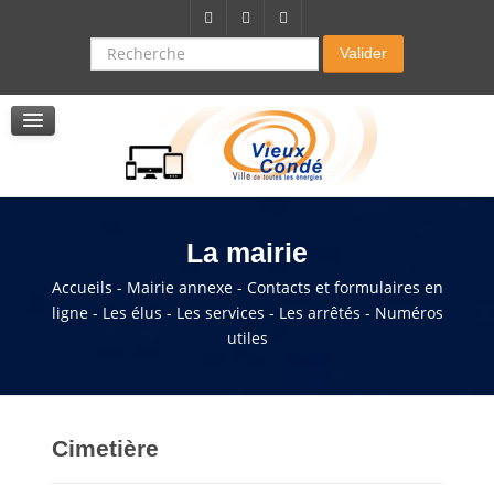
Citoyenneté-Social
Dossier demande de subvention
Recherche
Valider
Seniors
La résidence autonomie
Service de soins infirmers à domicile
Service d'aide à domicile
Pole multi services accompagnement seniors
La mairie
Accueils - Mairie annexe - Contacts et formulaires en
ligne - Les élus - Les services - Les arrêtés - Numéros
utiles
Cimetière