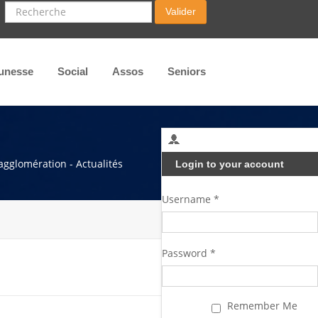
Recherche
Valider
unesse
Social
Assos
Seniors
agglomération - Actualités
Login to your account
Username *
Password *
Remember Me