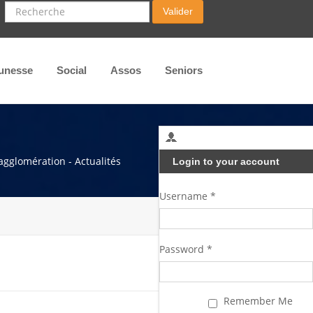
Recherche
Valider
unesse
Social
Assos
Seniors
agglomération - Actualités
Login to your account
Username *
Password *
Remember Me