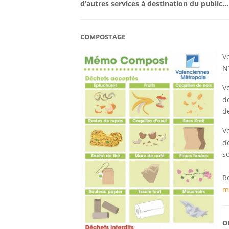
d’autres services à destination du public..
COMPOSTAGE
V
N
V
d
d
V
d
s
R
m
O