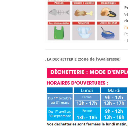
P
v
d
m
P
-
(zone de l'Avaleresse)
. LA DECHETTERIE