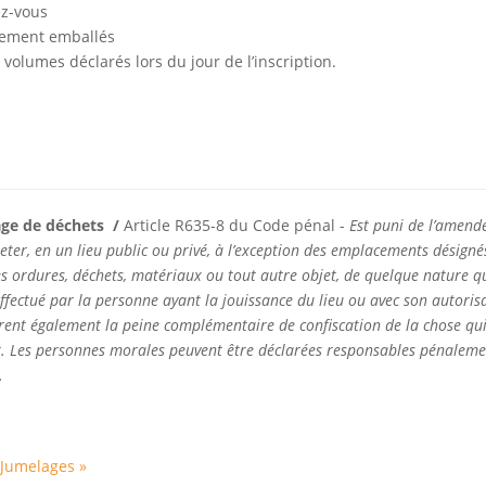
ez-vous
tement emballés
olumes déclarés lors du jour de l’inscription.
vage de déchets /
Article R635-8 du Code pénal -
Est puni de l’amend
eter, en un lieu public ou privé, à l’exception des emplacements désignés
s ordures, déchets, matériaux ou tout autre objet, de quelque nature qu’
s effectué par la personne ayant la jouissance du lieu ou avec son autor
rent également la peine complémentaire de confiscation de la chose qui
uit. Les personnes morales peuvent être déclarées responsables pénalemen
.
Jumelages »