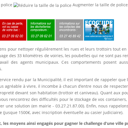
 police
Augmenter la taille de police
s pour nettoyer régulièrement les rues et leurs trottoirs tout en l
age des 33 kilomètres de voiries, les poubelles qui ne sont pas ren
travail des agents municipaux. Ces comportements posent aus
s.
ervice rendu par la Municipalité, il est important de rappeler que l’e
s agréable à vivre, il incombe à chacun d’entre nous de respecte
opreté devant son habitation (trottoir et caniveau). Quant aux po
 vous rencontrez des difficultés pour le stockage de vos containers
er une solution (en mairie - 03.27.21.87.00). Enfin, nous rappelo
(jusque 1500€, avec inscription éventuelle au casier judiciaire).
rt, les moyens ainsi engagés pour gagner le challenge d’une ville 