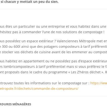
. si chacun y mettait un peu du sien.
ous êtes un particulier ou une entreprise et vous habitez dans u
’hésitez pas à commander l’une de nos solutions de compostage !
ous possédez un espace extérieur ? Valenciennes Métropole met e
e 300 ou 600l ainsi que des potagers composteurs à tarif préférentie
e stocker vos déchets de cuisine avant de les emmener au compost
ous habitez en appartement ou ne possédez pas d’espace extérieu
es lombricomposteurs à tarif préférentiel mais si vous préférez le
ont proposés dans le cadre du programme « Les Z’héros déchet ». 
etrouvez toutes les informations sur le compostage sur :
https://w
etropole.fr/dechets/commande-de-composteurs/
RDURES MÉNAGÈRES