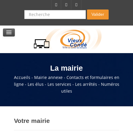
Citoyenneté-Social
Dossier demande de subvention
Recherche
Valider
Seniors
La résidence autonomie
Service de soins infirmers à domicile
Service d'aide à domicile
Pole multi services accompagnement seniors
La mairie
Accueils - Mairie annexe - Contacts et formulaires en
ligne - Les élus - Les services - Les arrêtés - Numéros
utiles
Votre mairie