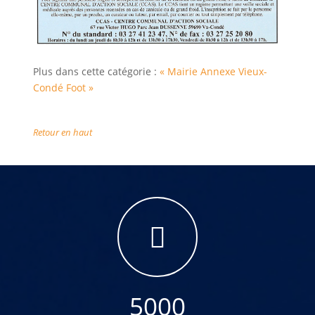
Plus dans cette catégorie :
« Mairie Annexe
Vieux-
Condé Foot »
Retour en haut
5000