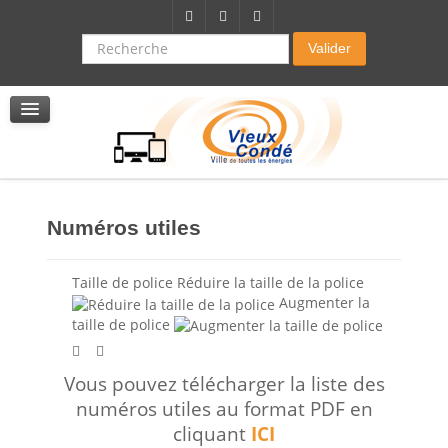
Citoyenneté-Social
Dossier demande de subvention
Recherche
Valider
Seniors
La résidence autonomie
Service de soins infirmers à domicile
Service d'aide à domicile
Pole multi services accompagnement seniors
Numéros utiles
Taille de police
Réduire la taille de la police
Augmenter la
taille de police
Vous pouvez télécharger la liste des
numéros utiles au format PDF en
cliquant
ICI