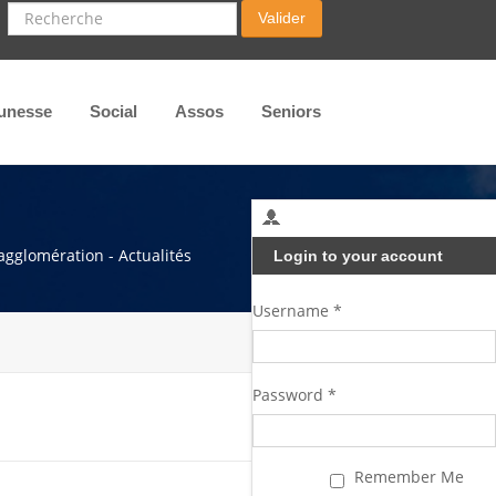
Recherche
Valider
unesse
Social
Assos
Seniors
agglomération - Actualités
Login to your account
Username *
Password *
Remember Me