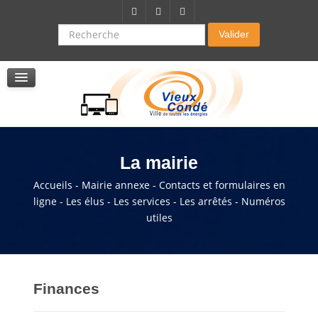
Citoyenneté-Social
Dossier demande de subvention
Recherche
Valider
Seniors
La résidence autonomie
Service de soins infirmers à domicile
Service d'aide à domicile
Pole multi services accompagnement seniors
La mairie
Accueils - Mairie annexe - Contacts et formulaires en
ligne - Les élus - Les services - Les arrêtés - Numéros
utiles
Finances