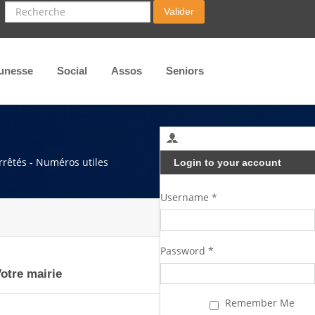
Recherche
Valider
unesse
Social
Assos
Seniors
arrêtés - Numéros utiles
Login to your account
Username *
Password *
otre mairie
Remember Me