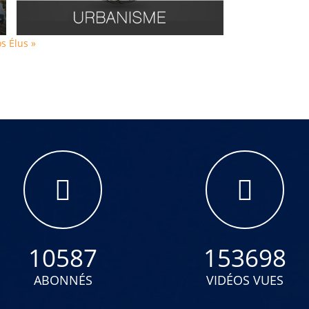
s Élus »
10587
153698
ABONNÉS
VIDÉOS VUES