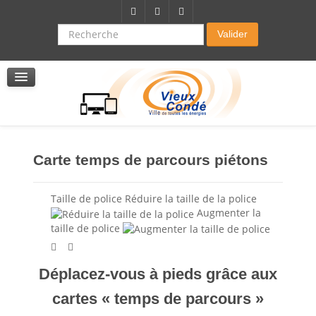
Citoyenneté-Social
Dossier demande de subvention
Recherche
Valider
Seniors
La résidence autonomie
Service de soins infirmers à domicile
Service d'aide à domicile
Pole multi services accompagnement seniors
Carte temps de parcours piétons
Taille de police
Réduire la taille de la police
Augmenter la
taille de police
Déplacez-vous à pieds grâce aux
cartes « temps de parcours »