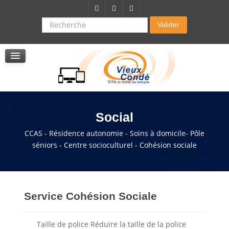
Citoyenneté-Social
Dossier demande de subvention
Recherche
Valider
Seniors
La résidence autonomie
Service de soins infirmers à domicile
Service d'aide à domicile
Pole multi services accompagnement seniors
Social
CCAS - Résidence autonomie - Soins à domicile- Pôle
séniors - Centre socioculturel - Cohésion sociale
Service Cohésion Sociale
Taille de police
Réduire la taille de la police