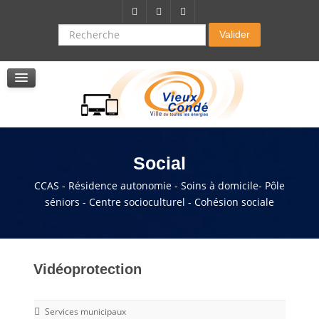
Citoyenneté-Social
Dossier demande de subvention
Recherche
Valider
Seniors
La résidence autonomie
Service de soins infirmers à domicile
Service d'aide à domicile
Pole multi services accompagnement seniors
Social
CCAS - Résidence autonomie - Soins à domicile- Pôle
séniors - Centre socioculturel - Cohésion sociale
Vidéoprotection
Services municipaux