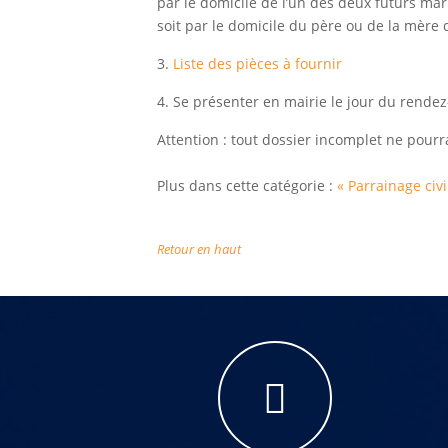
par le domicile de l’un des deux futurs mar
soit par le domicile du père ou de la mère 
3.
Liste des pièces à fournir
4. Se présenter en mairie le jour du rendez-
Attention : tout dossier incomplet ne pourra
Plus dans cette catégorie :
« Parrainage civ
Retour en haut