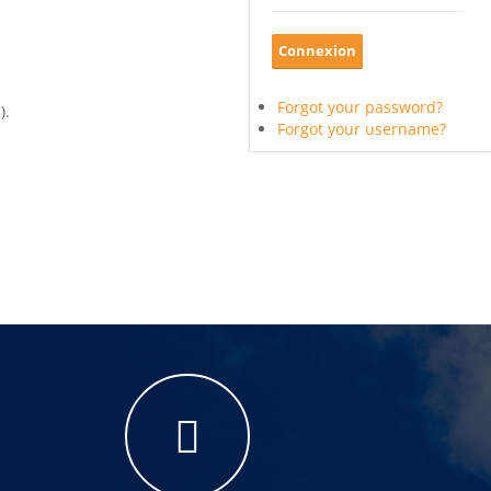
Forgot your password?
).
Forgot your username?