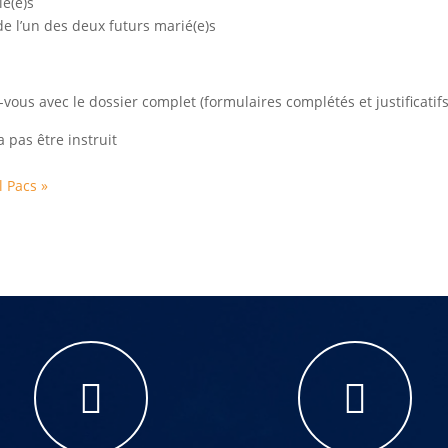
ié(e)s
de l’un des deux futurs marié(e)s
vous avec le dossier complet (formulaires complétés et justificatifs
 pas être instruit
il
Pacs »