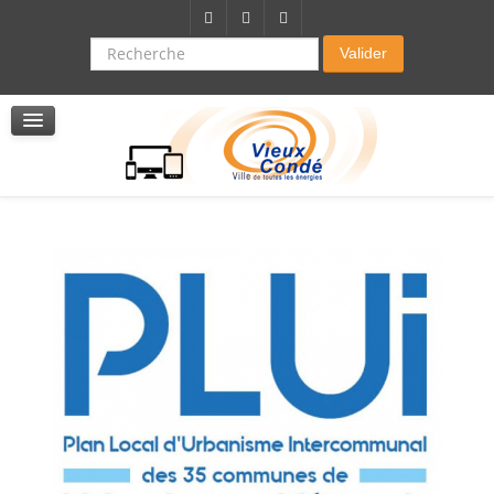
Citoyenneté-Social
Dossier demande de subvention
Recherche
Valider
Seniors
La résidence autonomie
Service de soins infirmers à domicile
Service d'aide à domicile
Pole multi services accompagnement seniors