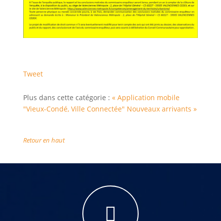
Tweet
Plus dans cette catégorie :
« Application mobile
"Vieux-Condé, Ville Connectée"
Nouveaux arrivants »
Retour en haut