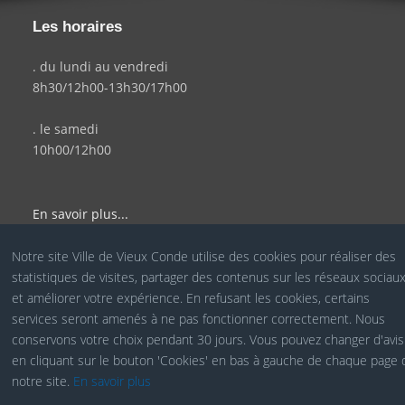
Les horaires
. du lundi au vendredi
8h30/12h00-13h30/17h00
. le samedi
10h00/12h00
En savoir plus...
Notre site Ville de Vieux Conde utilise des cookies pour réaliser des
statistiques de visites, partager des contenus sur les réseaux sociau
© Site Officiel de la Ville de Vieux Condé - Réalisé par le
et améliorer votre expérience. En refusant les cookies, certains
services seront amenés à ne pas fonctionner correctement. Nous
Service COM
conservons votre choix pendant 30 jours. Vous pouvez changer d'avis
en cliquant sur le bouton 'Cookies' en bas à gauche de chaque page 
notre site.
En savoir plus
Cookies RGPD