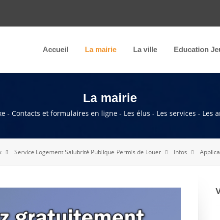
Accueil
La mairie
La ville
Education Je
La mairie
e - Contacts et formulaires en ligne - Les élus - Les services - Les 
x
Service Logement Salubrité Publique
Permis de Louer
Infos
Applica
V