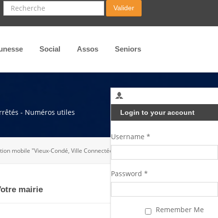
Recherche
Valider
unesse
Social
Assos
Seniors
arrêtés - Numéros utiles
Login to your account
Username *
tion mobile "Vieux-Condé, Ville Connectée"
Password *
otre mairie
Remember Me