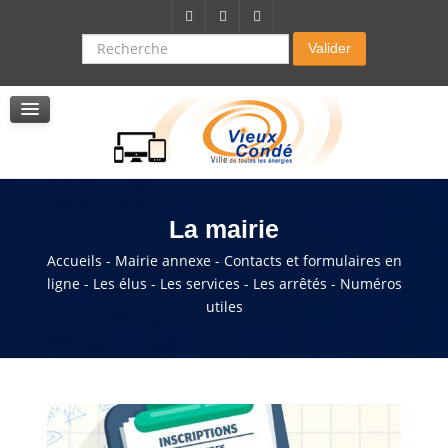
Citoyenneté-Social
Dossier demande de subvention
Recherche
Valider
Seniors
La résidence autonomie
Service de soins infirmers à domicile
Service d'aide à domicile
Pole multi services accompagnement seniors
La mairie
Accueils - Mairie annexe - Contacts et formulaires en
ligne - Les élus - Les services - Les arrêtés - Numéros
utiles